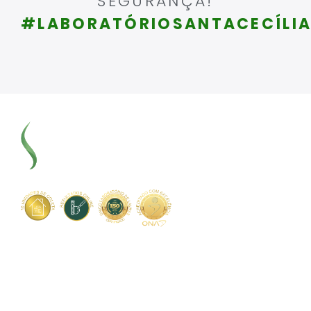
SEGURANÇA!
#LABORATÓRIOSANTACECÍLI
Contato
Rua Chagas Dória, 635