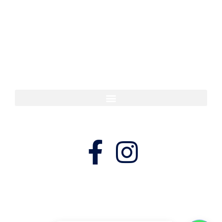
Lavras | Minas Gerais | CEP: 37200-042
35 3829 2000
35 98826-9171
contato@labsantacecilia.com.br
Navegue
Siga-nos
© Todos os direitos reservados