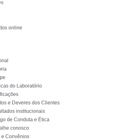
es
dos online
ional
ória
pe
ticas do Laboratório
ificações
itos e Deveres dos Clientes
ltados institucionais
go de Conduta e Ética
alhe conosco
 e Convênios