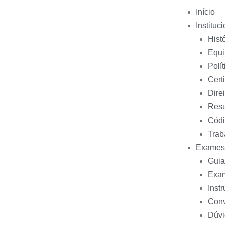
Início
Instituc
Hist
Equi
Polí
Cert
Dire
Resu
Códi
Trab
Exames
Guia
Exam
Inst
Con
Dúvi