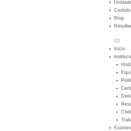
Unidad
Contato
Blog
Resulta
Início
Instituc
Hist
Equi
Polí
Cert
Dire
Resu
Códi
Trab
Exames