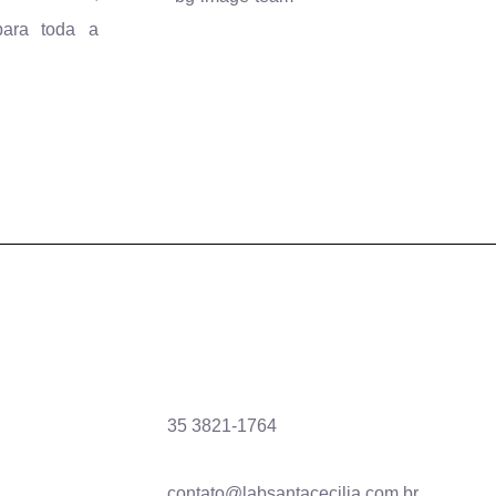
para toda a
35 3821-1764
contato@labsantacecilia.com.br