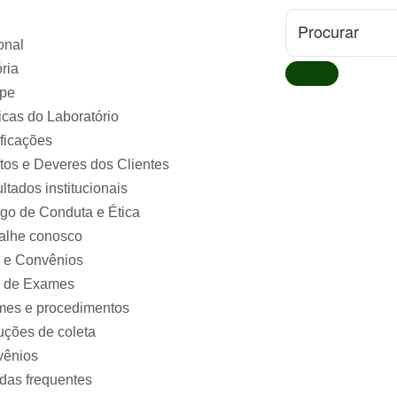
ional
ória
pe
ticas do Laboratório
ificações
itos e Deveres dos Clientes
ltados institucionais
go de Conduta e Ética
alhe conosco
 e Convênios
 de Exames
es e procedimentos
ruções de coleta
vênios
das frequentes