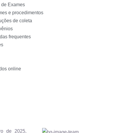
 de Exames
es e procedimentos
ruções de coleta
vênios
das frequentes
es
dos online
ro de 2025,